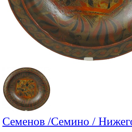
Семенов /Семино / Нижего