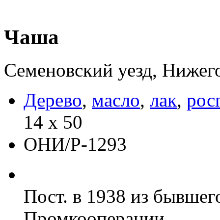
Чаша
Семеновский уезд, Нижего
Дерево
,
масло
,
лак
,
рос
14 х 50
ОНИ/Р-1293
Пост. в 1938 из бывшег
Промкооперации