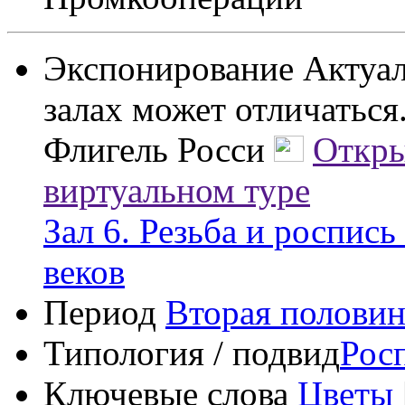
Экспонирование
Актуал
залах может отличаться
Флигель Росси
Откры
виртуальном туре
Зал 6. Резьба и роспис
веков
Период
Вторая половин
Типология / подвид
Рос
Ключевые слова
Цветы