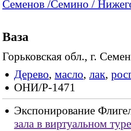
Семенов /Семино / Нижего
Ваза
Горьковская обл., г. Семе
Дерево
,
масло
,
лак
,
рос
ОНИ/Р-1471
Экспонирование
Флиге
зала в виртуальном тур