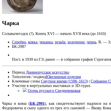
Чарка
Сольвычегодск (?). Конец XVI — начало XVII века (до 1610)
Серебро
,
ковка
,
чеканка
,
резьба
,
золочение
,
чернь
.
В. — 3
БК-2987
Пост. в 1939 из ГЭ; ранее — в собрании графов Строгано
Период
Древнерусское искусство
Типология / подвид
Ювелирные изделия
Ключевые слова
Смутное время (1598–1613)
|
Собрание С
Участие в виртуальных выставках и 3D-турах
Осень русского Средневековья
Чарка и ковш (
БК-2991
), как свидетельствуют надписи на
Федоровича и сыну одного из трех его сыновей — Якову. Кова