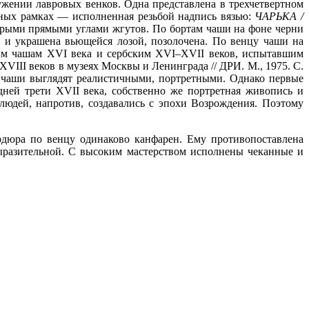
жении лавровых венков. Одна представлена в трехчетвертном
льных рамках — исполненная резьбой надпись вязью:
ЧАРЬКА /
трыми прямыми углами жгутов. По бортам чаши на фоне черни
а и украшена вьющейся лозой, позолочена. По венцу чаши на
им чашам XVI века и сербским XVI–XVII веков, испытавшим
III веков в музеях Москвы и Ленинграда // ДРИ. М., 1975. С.
ни чаши выглядят реалистичными, портретными. Однако первые
дней трети XVII века, собственно же портретная живопись и
людей, напротив, создавались с эпохи Возрождения. Поэтому
дюра по венцу одинаково канфарен. Ему противопоставлена
выразительной. С высоким мастерством исполнены чеканные и