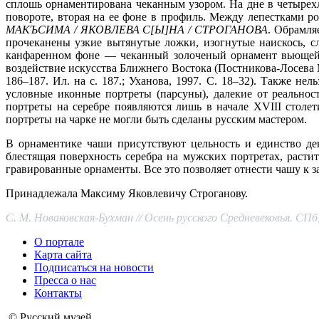
сплошь орнаментирована чеканным узором. На дне в четырех
повороте, вторая на ее фоне в профиль. Между лепестками р
МАКЪСИМА / ЯКОВЛЕВА С[Ы]НА / СТРОГАНОВА
. Обрамля
прочеканены узкие вытянутые ложки, изогнутые наискось, с
канфаренном фоне — чеканный золоченый орнамент вьющейс
воздействие искусства Ближнего Востока (Постникова-Лосева 
186–187. Ил. на с. 187.; Уханова, 1997. С. 18‒32). Также 
условные иконные портреты (парсуны), далекие от реальнос
портреты на серебре появляются лишь в начале XVIII столе
портреты на чарке не могли быть сделаны русским мастером.
В орнаментике чаши присутствуют цельность и единство д
блестящая поверхность серебра на мужских портретах, раст
гравированные орнаменты. Все это позволяет отнести чашу к 
Принадлежала Максиму Яковлевичу Строганову.
С. М. Новаковская-Бухман // Осень русского Средневековья. СПб,
О портале
Карта сайта
Подписаться на новости
Пресса о нас
Контакты
© Русский музей