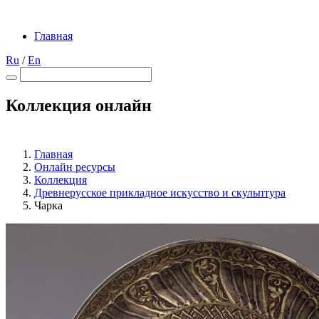
Главная
Ru
/
En
Коллекция онлайн
Главная
Онлайн ресурсы
Коллекция
Древнерусское прикладное искусство и скульптура
Чарка