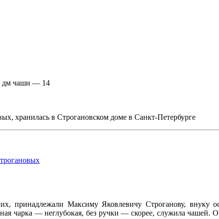
; дм чаши — 14
вых, хранилась в Строгановском доме в Санкт-Петербурге
трогановых
 них, принадлежали Максиму Яковлевичу Строганову, внуку 
ная чарка — неглубокая, без ручки ― скорее, служила чашей. Об