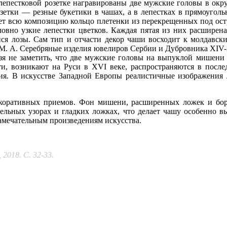
лепестковой розетке награвированы две мужские головы в окру
озетки — резные букетики в чашах, а в лепестках в прямоуго
ет всю композицию кольцо плетенки из перекрещенных под ос
ловно узкие лепестки цветков. Каждая пятая из них расширен
я лозы. Сам тип и отчасти декор чаши восходит к молдавск
М. А. Серебряные изделия ювелиров Сербии и Дубровника XIV-XV
нельзя не заметить, что две мужские головы на выпуклой мише
ти, возникают на Руси в XVI веке, распространяются в после
тия. В искусстве Западной Европы реалистичные изображения 
екоративных приемов. Фон мишени, расширенных ложек и бор
ительных узорах и гладких ложках, что делает чашу особенно 
замечательным произведениям искусства.
 2018. С. 32-33.