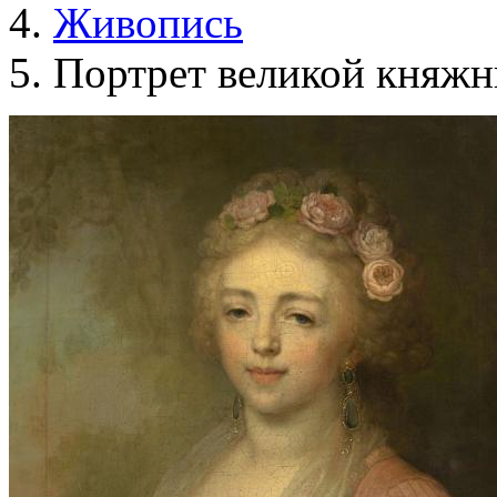
Живопись
Портрет великой княж