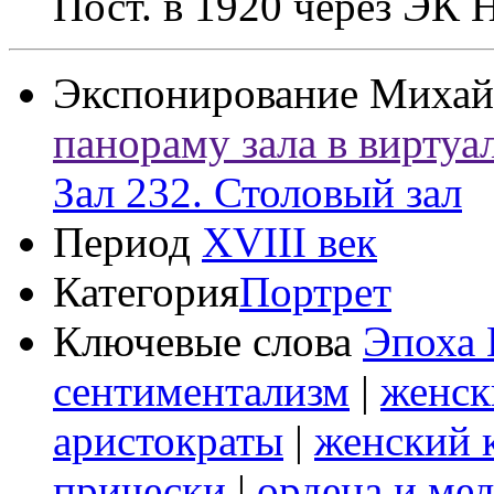
Пост. в 1920 через ЭК
Экспонирование
Михай
панораму зала в виртуа
Зал 232. Столовый зал
Период
XVIII век
Категория
Портрет
Ключевые слова
Эпоха 
сентиментализм
|
женск
аристократы
|
женский 
прически
|
ордена и ме