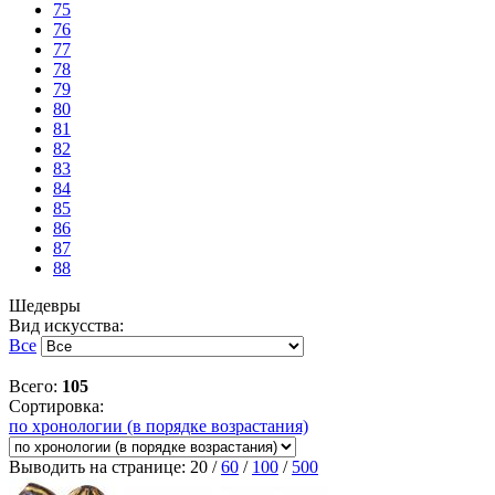
75
76
77
78
79
80
81
82
83
84
85
86
87
88
Шедевры
Вид искусства:
Все
Всего:
105
Сортировка:
по хронологии (в порядке возрастания)
Выводить на странице:
20
/
60
/
100
/
500