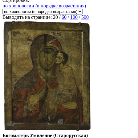
Сортировка:
по хронологии (в порядке возрастания)
Выводить на странице:
20
/
60
/
100
/
500
Богоматерь Умиление (Старорусская)