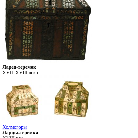
Ларец-теремок
XVII–XVIII века
Холмогоры
Ларцы-теремки