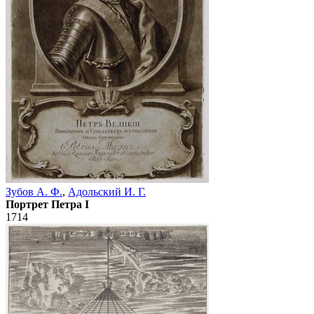
Зубов А. Ф.
,
Адольский И. Г.
Портрет Петра I
1714