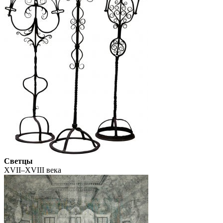
Светцы
XVII–XVIII века