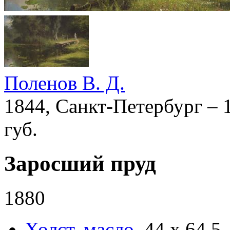
Поленов В. Д.
1844, Санкт-Петербург – 
губ.
Заросший пруд
1880
Холст
,
масло
.
44 x 64,5