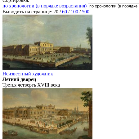
Сортировка:
по хронологии (в порядке возрастания)
Выводить на странице:
20
/
60
/
100
/
500
Неизвестный художник
Летний дворец
Третья четверть XVIII века