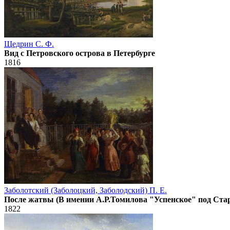
Щедрин С. Ф.
Вид с Петровского острова в Петербурге
1816
Заболотский (Заболоцкий, Заболодский) П. Е.
После жатвы (В имении А.Р.Томилова "Успенское" под Ста
1822