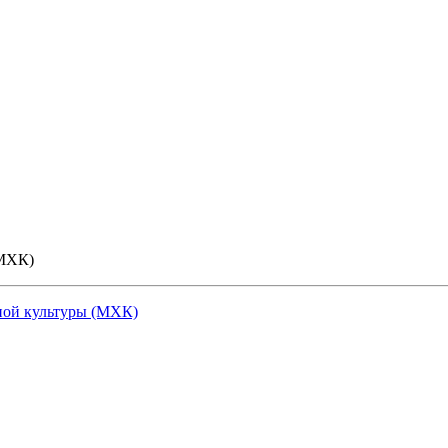
(МХК)
ной культуры (МХК)