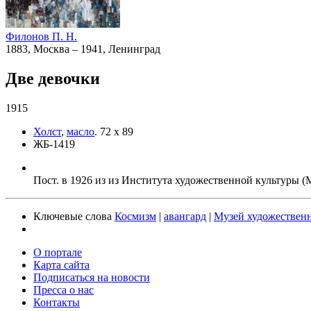
Филонов П. Н.
1883, Москва – 1941, Ленинград
Две девочки
1915
Холст
,
масло
.
72 x 89
ЖБ-1419
Пост. в 1926 из из Института художественной культуры 
Ключевые слова
Космизм
|
авангард
|
Музей художествен
О портале
Карта сайта
Подписаться на новости
Пресса о нас
Контакты