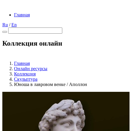
Главная
Ru
/
En
Коллекция онлайн
Главная
Онлайн ресурсы
Коллекция
Скульптура
Юноша в лавровом венке / Аполлон