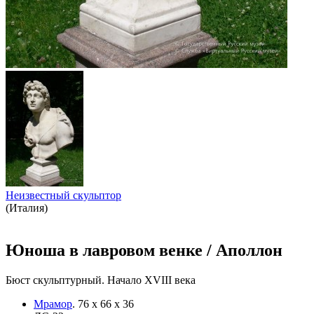
Неизвестный скульптор
(Италия)
Юноша в лавровом венке / Аполлон
Бюст скульптурный. Начало XVIII века
Мрамор
.
76 х 66 х 36