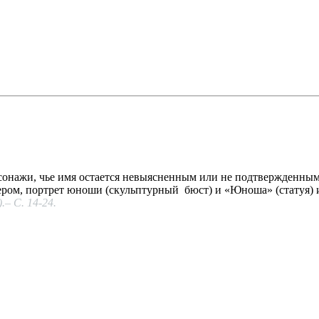
рсонажи, чье имя остается невыясненным или не подтвержденны
сером, портрет юноши (скульптурный бюст) и «Юноша» (статуя) 
.– С. 14-24.