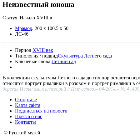
Неизвестный юноша
Статуя. Начало XVIII в
Мрамор
.
200 х 100,5 х 50
ЛС-46
Период
XVIII век
Типология / подвид
Скульптура Летнего сада
Ключевые слова
Летний сад
В коллекции скульптуры Летнего сада до сих пор остаются пе
относятся портрет римлянки в розовом и портрет римлянки в 
берегах Невы: язык аллегорий // Искусство.– 04-2014.– № 4 (499)
О портале
Карта сайта
Подписаться на новости
Пресса о нас
Контакты
© Русский музей