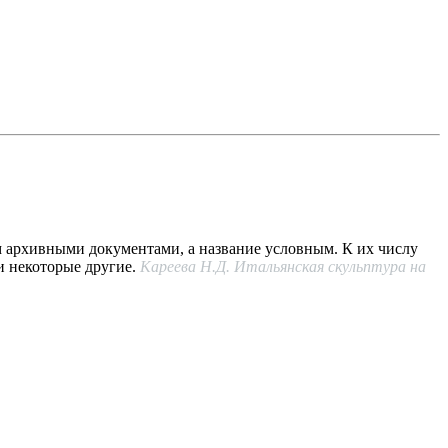
м архивными документами, а название условным. К их числу
и некоторые другие.
Кареева Н.Д. Итальянская скульптура на