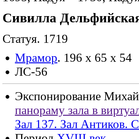
Сивилла Дельфийска
Статуя. 1719
Мрамор
.
196 х 65 х 54
ЛС-56
Экспонирование
Михай
панораму зала в виртуа
Зал 137. Зал Антиков. 
Период
XVIII век