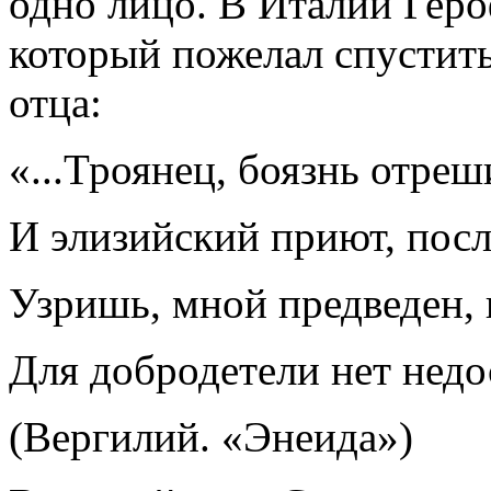
одно лицо. В Италии Гер
который пожелал спустить
отца:
«...Троянец, боязнь отреш
И элизийский приют, пос
Узришь, мной предведен, 
Для добродетели нет недо
(Вергилий. «Энеида»)