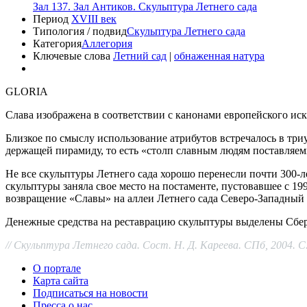
Зал 137. Зал Антиков. Скульптура Летнего сада
Период
XVIII век
Типология / подвид
Скульптура Летнего сада
Категория
Аллегория
Ключевые слова
Летний сад
|
обнаженная натура
GLORIA
Слава изображена в соответствии с канонами европейского ис
Близкое по смыслу использование атрибутов встречалось в триум
держащей пирамиду, то есть «столп славным людям поставляемы
Не все скульптуры Летнего сада хорошо перенесли почти 300-ле
скульптуры заняла свое место на постаменте, пустовавшее с 1
возвращение «Славы» на аллеи Летнего сада Северо-Западный
Денежные средства на реставрацию скульптуры выделены Сбе
// Скульптура Летнего сада. Сост. Н. Д. Кареева. СПб, 2004. С.
О портале
Карта сайта
Подписаться на новости
Пресса о нас