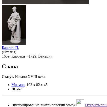
Баратта П.
(Италия)
1659, Каррара – 1729, Венеция
Слава
Статуя. Начало XVIII века
Мрамор
.
193 х 82 х 45
ЛС-67
Экспонирование
Михайловский замок
Открыть пано