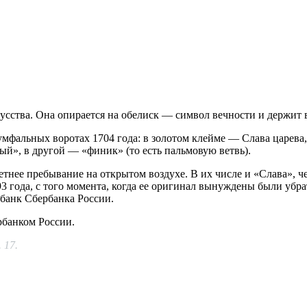
кусства. Она опирается на обелиск — символ вечности и держит 
фальных воротах 1704 года: в золотом клейме — Слава царева, в
й», в другой — «финик» (то есть пальмовую ветвь).
тнее пребывание на открытом воздухе. В их числе и «Слава», че
993 года, с того момента, когда ее оригинал вынуждены были уб
 банк Сбербанка России.
рбанком России.
 17.