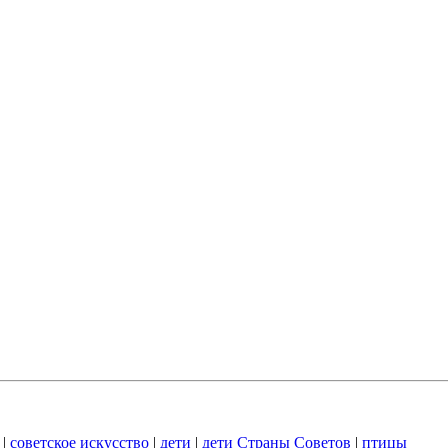
|
советское искусство
|
дети
|
дети Страны Советов
|
птицы