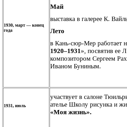
Май
выставка в галерее К. Вайл
1930, март — конец
Лето
года
в Кань-сюр-Мер работает 
1920–1931
», посвятив ее Л
композитором Сергеем Рах
Иваном Буниным.
участвует в салоне Тюильр
ателье Школу рисунка и жи
1931, июль
«Моя жизнь».