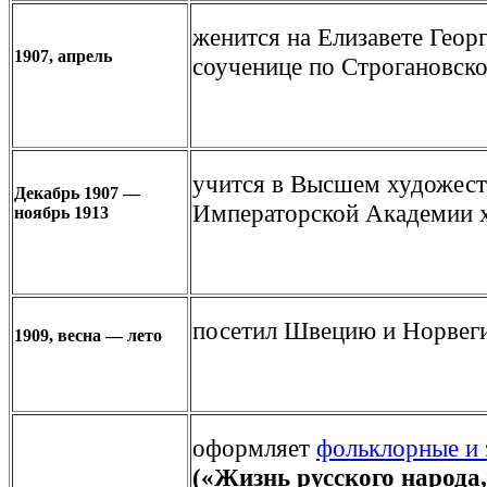
женится на Елизавете Геор
1907, апрель
соученице по Строгановск
учится в Высшем художес
Декабрь 1907 —
Императорской Академии х
ноябрь 1913
посетил Швецию и Норвег
1909, весна — лето
оформляет
фолькл
орные
и 
(«Жизнь русского народа,