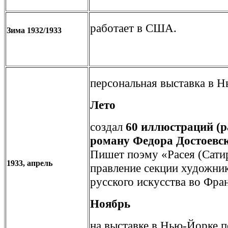
работает в США.
Зима 1932/1933
персональная выставка в Н
Лето
создал
60 иллюстраций (
роману Федора Достоевс
Пишет поэму «Расея (Сатир
1933, апрель
правление секции художни
русского искусства во Фра
Ноябрь
на выставке в Нью-Йорке п