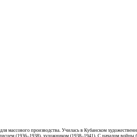
 для массового производства. Училась в Кубанском художестве
исцем (1936–1938), художником (1938–1941). С началом войны б