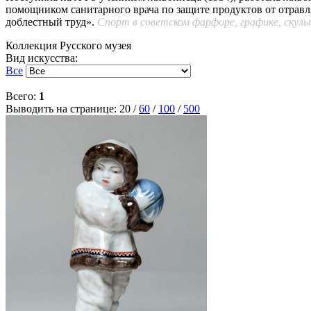
помощником санитарного врача по защите продуктов от отравл
доблестный труд».
Спорт в советском фарфоре, графике, скульп
Коллекция Русского музея
Вид искусства:
Все
Всего:
1
Выводить на странице:
20
/
60
/
100
/
500