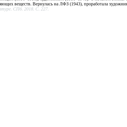
яющих веществ. Вернулась на ЛФЗ (1943), проработала художник
туре. СПб. 2018. С. 227.