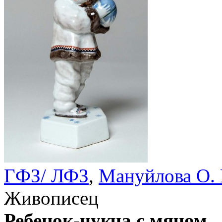
ГФЗ/ ЛФЗ
,
Мануйлова О.
Живописец
Ребенок-чукча с мячом