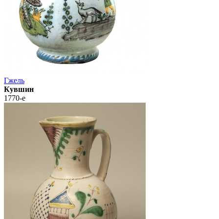
Гжель
Кувшин
1770-е