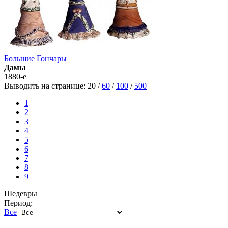
Большие Гончары
Дамы
1880-е
Выводить на странице:
20
/
60
/
100
/
500
1
2
3
4
5
6
7
8
9
Шедевры
Период:
Все