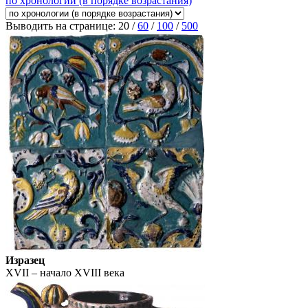
по хронологии (в порядке возрастания)
Выводить на странице:
20
/
60
/
100
/
500
Изразец
XVII – начало XVIII века