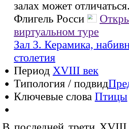
залах может отличаться
Флигель Росси
Откры
виртуальном туре
Зал 3. Керамика, набив
столетия
Период
XVIII век
Типология / подвид
Пре
Ключевые слова
Птицы
В последней трети XVIII