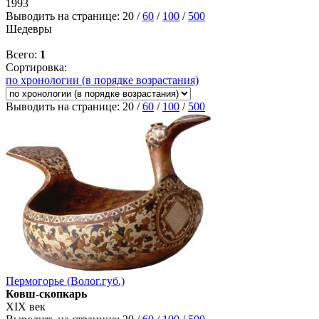
1993
Выводить на странице:
20
/
60
/
100
/
500
Шедевры
Всего:
1
Сортировка:
по хронологии (в порядке возрастания)
Выводить на странице:
20
/
60
/
100
/
500
Пермогорье (Волог.губ.)
Ковш-скопкарь
XIX век