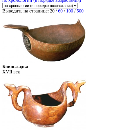
по хронологии (в порядке возрастания)
Выводить на странице:
20
/
60
/
100
/
500
Ковш-ладья
XVII век