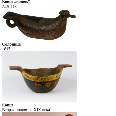
Ковш-„конюх“
XIX век
Солоница
1815
Ковш
Вторая половина XIX века