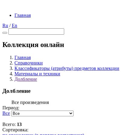
Главная
Ru
/
En
Коллекция онлайн
Главная
Справочники
Классификаторы (атрибуты) предметов коллекции
Материалы и техники
Долбление
Долбление
Все произведения
Период:
Все
Всего:
13
Сортировка: