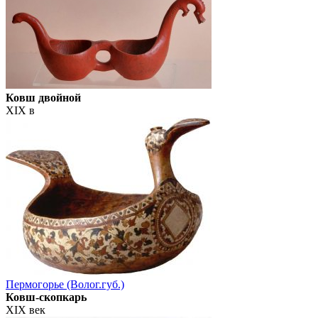
Ковш двойной
XIX в
Пермогорье (Волог.губ.)
Ковш-скопкарь
XIX век