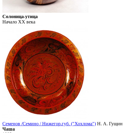
Солоница-утица
Начало XX века
Семенов /Семино / Нижегор.губ. ("Хохлома")
Н. А. Гущин
Чаша