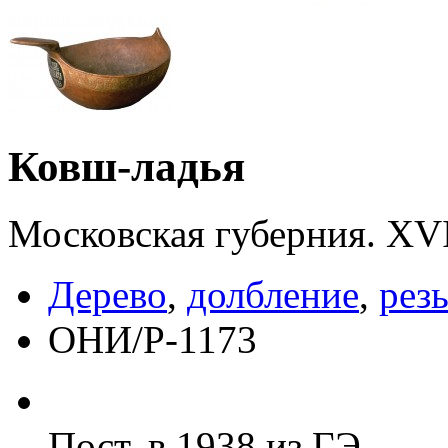
Ковш-ладья
Московская губерния. XVI
Дерево
,
долбление
,
рез
ОНИ/Р-1173
Пост. в 1938 из ГЭ