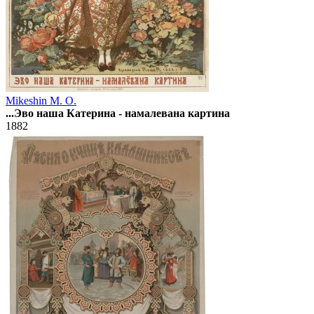
Mikeshin M. O.
...Эво наша Катерина - намалевана картина
1882