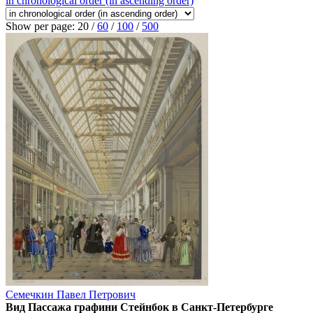
in chronological order (in ascending order)
Show per page:
20
/
60
/
100
/
500
Семечкин Павел Петрович
Вид Пассажа графини Стейнбок в Санкт-Петербурге