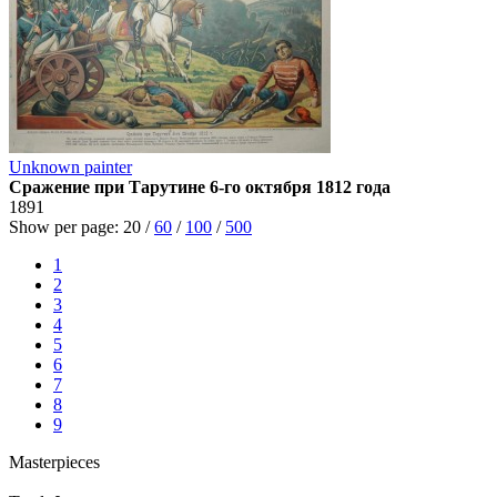
Unknown painter
Сражение при Тарутине 6-го октября 1812 года
1891
Show per page:
20
/
60
/
100
/
500
1
2
3
4
5
6
7
8
9
Masterpieces