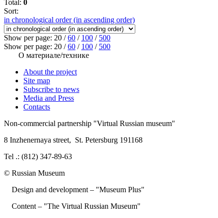
Total:
0
Sort:
in chronological order (in ascending order)
Show per page:
20
/
60
/
100
/
500
Show per page:
20
/
60
/
100
/
500
О материале/технике
About the project
Site map
Subscribe to news
Media and Press
Contacts
Non-commercial partnership
"Virtual Russian museum"
8 Inzhenernaya street
,
St. Petersburg 191168
Tel .: (812) 347-89-63
© Russian Museum
Design and development – "Museum Plus"
Content – "The Virtual Russian Museum"