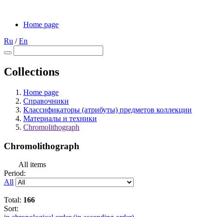
Home page
Ru
/
En
Collections
Home page
Справочники
Классификаторы (атрибуты) предметов коллекции
Материалы и техники
Chromolithograph
Chromolithograph
All items
Period:
All
Total:
166
Sort: