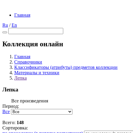
Главная
Ru
/
En
Коллекция онлайн
Главная
Справочники
Классификаторы (атрибуты) предметов коллекции
Материалы и техники
Лепка
Лепка
Все произведения
Период:
Все
Всего:
148
Сортировка: