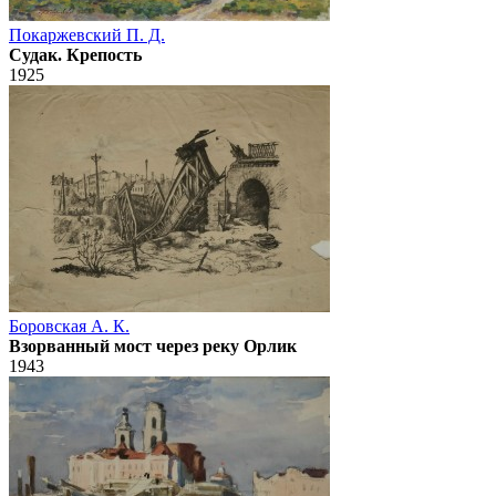
Покаржевский П. Д.
Судак. Крепость
1925
Боровская А. К.
Взорванный мост через реку Орлик
1943