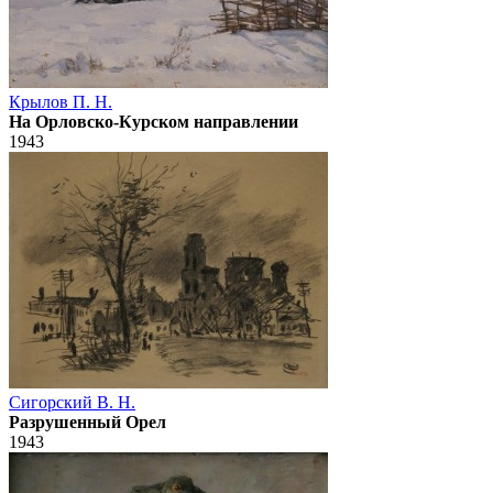
Крылов П. Н.
На Орловско-Курском направлении
1943
Сигорский В. Н.
Разрушенный Орел
1943