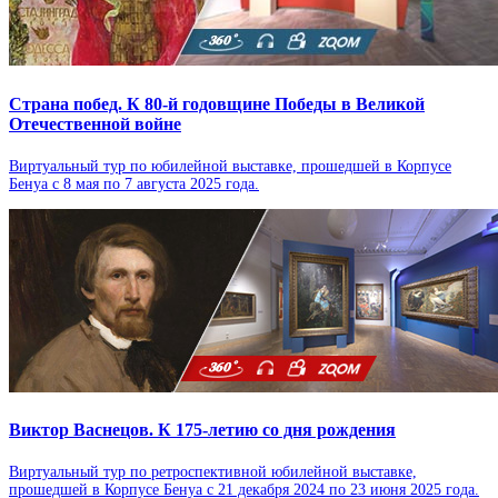
Страна побед. К 80-й годовщине Победы в Великой
Отечественной войне
Виртуальный тур по юбилейной выставке, прошедшей в Корпусе
Бенуа с 8 мая по 7 августа 2025 года.
Виктор Васнецов. К 175-летию со дня рождения
Виртуальный тур по ретроспективной юбилейной выставке,
прошедшей в Корпусе Бенуа с 21 декабря 2024 по 23 июня 2025 года.