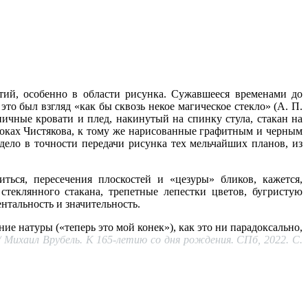
й, особенно в области рисунка. Сужавшееся временами до
о был взгляд «как бы сквозь некое магическое стекло» (А. П.
ьничные кровати и плед, накинутый на спинку стула, стакан на
роках Чистякова, к тому же нарисованные графитным и черным
ело в точности передачи рисунка тех мельчайших планов, из
ться, пересечения плоскостей и «цезуры» бликов, кажется,
стеклянного стакана, трепетные лепестки цветов, бугристую
тальность и значительность.
 натуры («теперь это мой конек»), как это ни парадоксально,
 Михаил Врубель. К 165-летию со дня рождения. СПб, 2022. С.