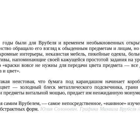
 годы были для Врубеля и временем необыкновенных открыти
ство обращало его взгляд к обыденным предметам и лицам, но эт
 скромные интерьеры, неказистая мебель, пикейные одеяла, бол
тивы, напоминающие своей кажущейся простотой задания на у
«краски вовсе не нужны для передачи цвета предмета — все д
 и цвет».
акая неистовая, что бумага под карандашом начинает короби
цвет — холодный блеск металлического подсвечника, грани 
и предметы витальной мощью, придает им неожиданную монумен
я самим Врубелем, — самое непосредственное, «наивное» изучение
 абстрактных форм.
Юлия Солонович. Графика Михаила Врубеля //