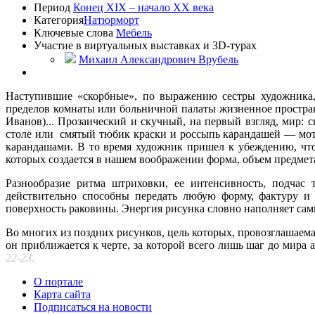
Период
Конец XIX – начало XX века
Категория
Натюрморт
Ключевые слова
Мебель
Участие в виртуальных выставках и 3D-турах
Михаил Александрович Врубель
Наступившие «скорбные», по выражению сестры художника,
пределов комнаты или больничной палаты жизненное простран
Иванов)... Прозаический и скучный, на первый взгляд, мир:
столе или смятый тюбик краски и россыпь карандашей — мо
карандашами. В то время художник пришел к убеждению, что 
которых создается в нашем воображении форма, объем предмета
Разнообразие ритма штриховки, ее интенсивность, подчас т
действительно способны передать любую форму, фактуру и 
поверхность раковины. Энергия рисунка словно наполняет сам
Во многих из поздних рисунков, цель которых, провозглашаема
он приближается к черте, за которой всего лишь шаг до мира
22-23.
О портале
Карта сайта
Подписаться на новости