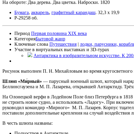
На обороте: Два дерева. Два цветка. Наброски. 1820
Бумага
,
акварель
,
графитный карандаш
.
32,3 x 19,9
Р-29258 об.
Период
Первая половина XIX века
Категория
Бытовой жанр
Ключевые слова
Путешествия
|
лодки, парусники, корабл
Участие в виртуальных выставках и 3D-турах
Антарктика в изобразительном искусстве. К 20
Рисунок выполнен П. Н. Михайловым во время кругосветного п
Шлюп «Ми́рный»
— парусный военный шлюп, который наряду
Беллинсгаузена и М. П. Лазарева, открывшей Антарктиду. Трё
На Олонецкой верфи в Лодейном Поле близ Петербурга в 1818 
не строить новое судно, а использовать «Ладогу». При включе
руководил командир «Мирного» М. П. Лазарев. Корпус тщатель
поставили дополнительные крепления на случай воздействия л
В честь шлюпа названы:
Полуостров в Антарктиде