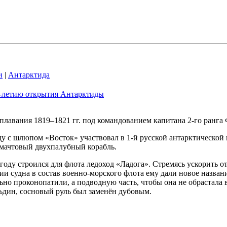
и
|
Антарктида
0-летию открытия Антарктиды
лавания 1819–1821 гг. под командованием капитана 2-го ранга 
 с шлюпом «Восток» участвовал в 1-й русской антарктической 
хмачтовый двухпалубный корабль.
году строился для флота ледоход «Ладога». Стремясь ускорить
нии судна в состав военно-морского флота ему дали новое назва
но проконопатили, а подводную часть, чтобы она не обрастала
ьдин, сосновый руль был заменён дубовым.