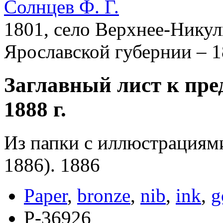
Солнцев Ф. Г.
1801, село Верхнее-Никул
Ярославской губернии – 1
Заглавный лист к пр
1888 г.
Из папки с иллюстрациям
1886). 1886
Paper
,
bronze
,
nib
,
ink
,
g
Р-36926