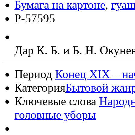
Бумага на картоне
,
гуа
Р-57595
Дар К. Б. и Б. Н. Окун
Период
Конец XIX – на
Категория
Бытовой жан
Ключевые слова
Народ
головные уборы