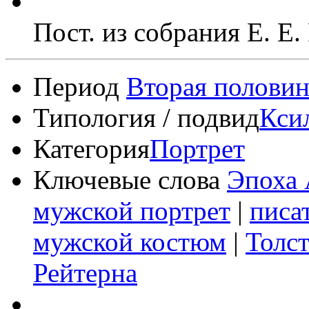
Пост. из собрания Е. Е.
Период
Вторая половин
Типология / подвид
Кси
Категория
Портрет
Ключевые слова
Эпоха 
мужской портрет
|
писа
мужской костюм
|
Толст
Рейтерна