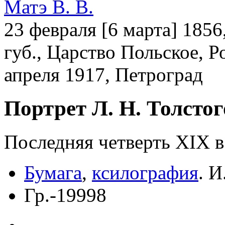
Матэ В. В.
23 февраля [6 марта] 185
губ., Царство Польское, 
апреля 1917, Петроград
Портрет Л. Н. Толстог
Последняя четверть ХIХ в
Бумага
,
ксилография
.
И
Гр.-19998