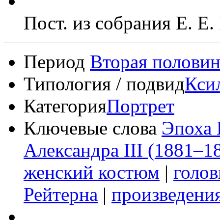
Пост. из собрания Е. Е.
Период
Вторая половин
Типология / подвид
Кси
Категория
Портрет
Ключевые слова
Эпоха 
Александра III (1881–1
женский костюм
|
голо
Рейтерна
|
произведения