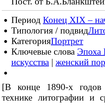
Пост. от Б.А.Бланкштей
Период
Конец XIX – на
Типология / подвид
Лит
Категория
Портрет
Ключевые слова
Эпоха 
искусства
|
женский пор
[В конце 1890-х годов
технике литографии и с