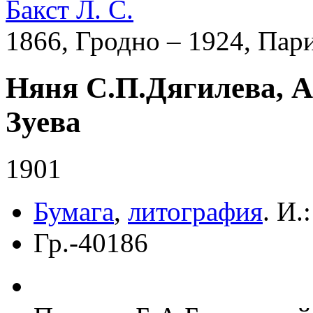
Бакст Л. С.
1866, Гродно – 1924, Пар
Няня С.П.Дягилева, 
Зуева
1901
Бумага
,
литография
.
И.:
Гр.-40186