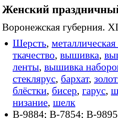
Женский праздничны
Воронежская губерния. Х
Шерсть
,
металлическая
ткачество
,
вышивка
,
вы
ленты
,
вышивка наборо
стеклярус
,
бархат
,
золот
блёстки
,
бисер
,
гарус
,
ш
низание
,
шелк
В-9884; В-7854; В-9895