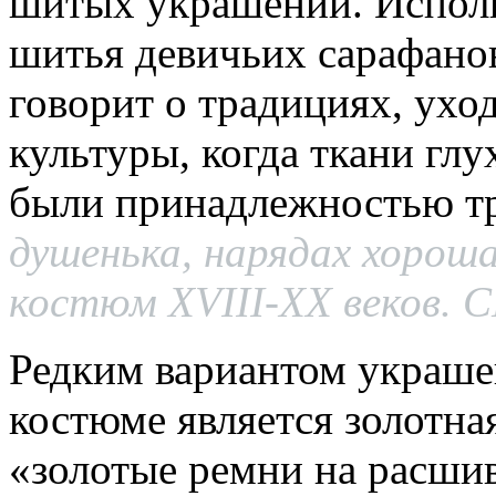
шитых украшений. Исполь
шитья девичьих сарафанов
говорит о традициях, ухо
культуры, когда ткани гл
были принадлежностью тр
душенька, нарядах хорош
костюм XVIII-XX веков. СП
Редким вариантом украше
костюме является золотна
«золотые ремни на расши