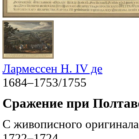
Лармессен Н. IV де
1684–1753/1755
Сражение при Полтаве
С живописного оригинала
1722–1724