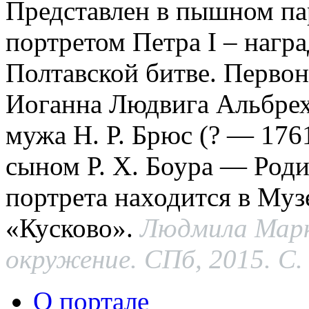
Представлен в пышном па
портретом Петра I – награ
Полтавской битве. Первон
Иоганна Людвига Альбрехт
мужа Н. Р. Брюс (? — 1761
сыном Р. Х. Боура — Род
портрета находится в Муз
«Кусково».
Людмила Марк
окружение. СПб, 2015. С. 
О портале