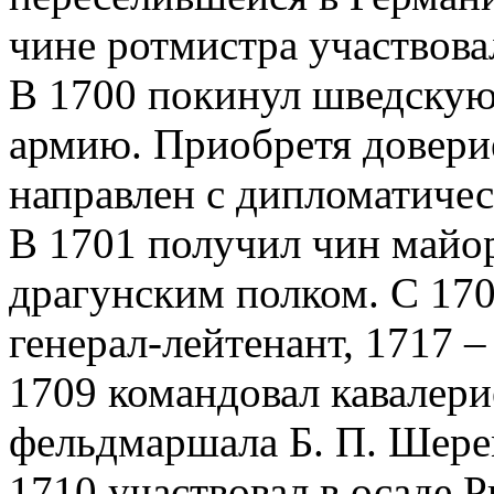
чине ротмистра участвова
В 1700 покинул шведскую
армию. Приобретя доверие
направлен с дипломатичес
В 1701 получил чин майор
драгунским полком. С 170
генерал-лейтенант, 1717 –
1709 командовал кавалери
фельдмаршала Б. П. Шерем
1710 участвовал в осаде Р