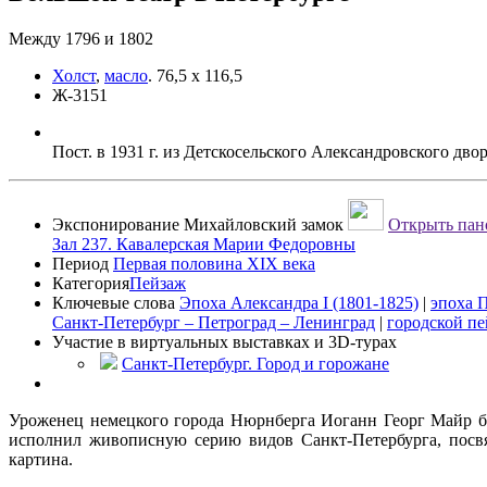
Между 1796 и 1802
Холст
,
масло
.
76,5 х 116,5
Ж-3151
Пост. в 1931 г. из Детскосельского Александровского дво
Экспонирование
Михайловский замок
Открыть пано
Зал 237. Кавалерская Марии Федоровны
Период
Первая половина XIX века
Категория
Пейзаж
Ключевые слова
Эпоха Александра I (1801-1825)
|
эпоха П
Санкт-Петербург – Петроград – Ленинград
|
городской п
Участие в виртуальных выставках и 3D-турах
Санкт-Петербург. Город и горожане
Уроженец немецкого города Нюрнберга Иоганн Георг Майр бы
исполнил живописную серию видов Санкт-Петербурга, посвя
картина.