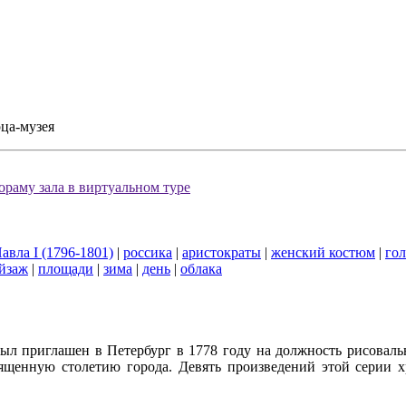
рца-музея
раму зала в виртуальном туре
авла I (1796-1801)
|
россика
|
аристократы
|
женский костюм
|
го
ейзаж
|
площади
|
зима
|
день
|
облака
л приглашен в Петербург в 1778 году на должность рисоваль
щенную столетию города. Девять произведений этой серии хра