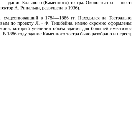
 здание Большого (Каменного) театра. Около театра — шесть б
тектор А. Ринальди, разрушена в 1936).
 существовавший в 1784—1886 гг. Находился на Театральной
нёвым по проекту Л. - Ф. Тишбейна, имело скромно оформлен
омона, который увеличил объём здания для большей вместимо
 В 1886 году здание Каменного театра было разобрано и перест