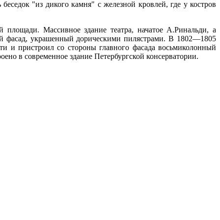
еседок "из дикого камня" с железной кровлей, где у костров
 площади. Массивное здание театра, начатое А.Ринальди, а
ый фасад, украшенный дорическими пилястрами. В 1802—1805
сти и пристроил со стороны главного фасада восьмиколонный
роено в современное здание Петербургской консерватории.