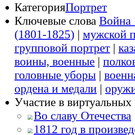
Категория
Портрет
Ключевые слова
Война 
(1801-1825)
|
мужской п
групповой портрет
|
каз
воины, военные
|
полко
головные уборы
|
военн
ордена и медали
|
оруж
Участие в виртуальных 
Во славу Отечества
1812 год в произвед