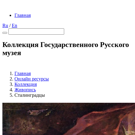
Главная
Ru
/
En
Коллекция Государственного Русского
музея
Главная
Онлайн ресурсы
Коллекция
Живопись
Сталинградцы