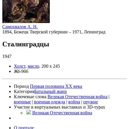
Самохвалов А. Н.
1894, Бежецк Тверской губернии – 1971, Ленинград
Сталинградцы
1947
Холст
,
масло
.
200 х 245
Жб-966
Период
Первая половина XX века
Категория
Батальный жанр
Ключевые слова
Великая Отечественная война
|
военные
|
военная одежда
|
война
|
оружие
Участие в виртуальных выставках и 3D-турах
Великая Отечественная война
О портале