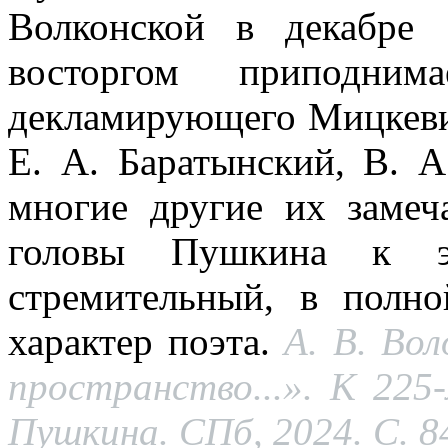
Волконской в декабре
восторгом приподним
декламирующего Мицкевич
Е. А. Баратынский, В. А
многие другие их замеч
головы Пушкина к 
стремительный, в полн
характер поэта.
А. В. Вол
пространство...». К 225
Пушкина. СПб, 2024. С. 8