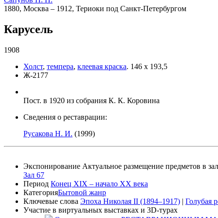
1880, Москва – 1912, Териоки под Санкт-Петербургом
Карусель
1908
Холст
,
темпера
,
клеевая краска
.
146 х 193,5
Ж-2177
Пост. в 1920 из собрания К. К. Коровина
Сведения о реставрации:
Русакова Н. И.
(1999)
Экспонирование
Актуальное размещение предметов в зал
Зал 67
Период
Конец XIX – начало XX века
Категория
Бытовой жанр
Ключевые слова
Эпоха Николая II (1894–1917)
|
Голубая р
Участие в виртуальных выставках и 3D-турах