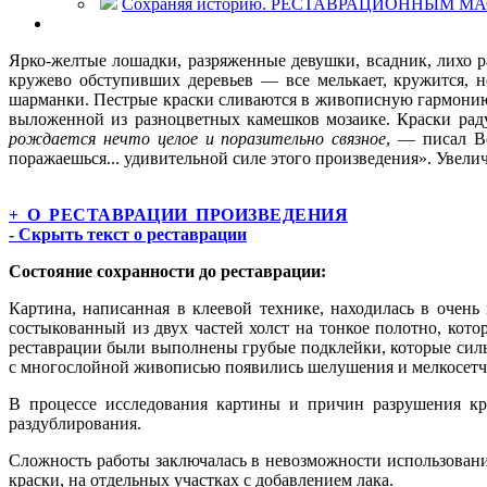
Сохраняя историю. РЕСТАВРАЦИОННЫМ МАС
Ярко-желтые лошадки, разряженные девушки, всадник, лихо
кружево обступивших деревьев — все мелькает, кружится, н
шарманки. Пестрые краски сливаются в живописную гармонию
выложенной из разноцветных камешков мозаике. Краски раду
рождается нечто целое и поразительно связное
, — писал Вс
поражаешься... удивительной силе этого произведения». Увели
+ О РЕСТАВРАЦИИ ПРОИЗВЕДЕНИЯ
- Скрыть текст о реставрации
Состояние сохранности до реставрации:
Картина, написанная в клеевой технике, находилась в очен
состыкованный из двух частей холст на тонкое полотно, кот
реставрации были выполнены грубые подклейки, которые сильн
с многослойной живописью появились шелушения и мелкосетч
В процессе исследования картины и причин разрушения кра
раздублирования.
Сложность работы заключалась в невозможности использован
краски, на отдельных участках с добавлением лака.