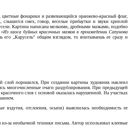
 цветные фонарики и развевающийся оранжево-красный флаг,
, слышится смех, говор, веселые прибаутки и звуки хриплой
сели. Картина написана мелкими, дробными мазками, подобно
 «
Из хаоса буйных красочных мазков в произведении Сапунова
ь его „Карусель“ общим взглядом, то впитываешь ее сразу и
ный слой порошился, При создании картины художник наклеил
елись многочисленные очаги раздублирования. При предыдущей
красочного слоя с основой оказалась нарушенной. На участках
панием.
е вздутия, отслоения, осыпи) выяснилась необходимость ее
из-за необычной техники письма. Автор использовал клеевые