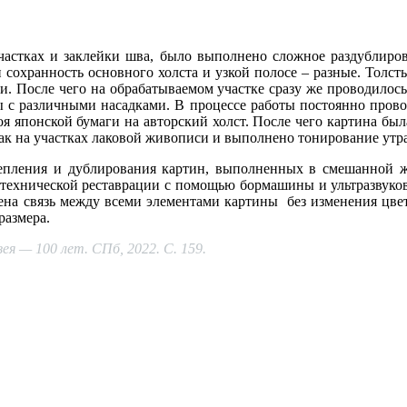
частках и заклейки шва, было выполнено сложное раздублирова
 сохранность основного холста и узкой полосе – разные. Толсты
и. После чего на обрабатываемом участке сразу же проводилось
 с различными насадками. В процессе работы постоянно провод
я японской бумаги на авторский холст. После чего картина был
лак на участках лаковой живописи и выполнено тонирование утр
репления и дублирования картин, выполненных в смешанной ж
 технической реставрации с помощью бормашины и ультразвуков
лена связь между всеми элементами картины без изменения цве
размера.
я — 100 лет. СПб, 2022. С. 159.