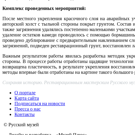
Комплекс проведенных мероприятий:
После местного укрепления красочного слоя на аварийных у
авторский холст с тыльной стороны покрыт грунтом. Состав и
также загрязнения удалялись постепенно маленькими участкам
удаление остатков камеди проводилось с помощью бормашины
проведено дублирование с предварительным наклеиванием сло
загрязнений, подведен реставрационный грунт, восстановлен 
Важным результатом работы явилась разработка методик ук
стороны. В процессе работы отработаны щадящие технологии
возвращена пластичность, в результате укрепления восстанов
методы впервые были отработаны на картине такого большого 
Сохраняя историю. Реставрационным мастерским Русского музе
О портале
Карта сайта
Подписаться на новости
Пресса о нас
Контакты
© Русский музей
Дизайн и разработка – «Музей Плюс»