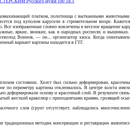
ТЕРСКИМ Русского музея 100 ЛЕТ
 размахивающий платком, полотнища с вытканными животными,
есется под куполом карусели в стремительном вихре. Кажется
. Все изображенные словно вовлечены в веселое вращение кару
жные, яркие, звонкие, как в народных росписях и вышивках.
еволод Воинов, — он... организатор хаоса. Когда охватываеш
ченный вариант картины находится в ГТГ.
ь плохом состоянии. Холст был сильно деформирован, красоч
орое по периметру картины отклеивалось. В центре холста им
о деформировали основу и красочный слой. В результате связь 
атый жесткий кракелюр с приподнятыми краями, грозящий осы
сочного слоя (грунт отсутствует, наблюдались многочисленны
ия традиционных методик консервации и реставрации живописи 