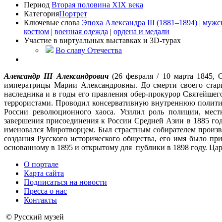
Период
Вторая половина XIX века
Категория
Портрет
Ключевые слова
Эпоха Александра III (1881–1894)
|
мужс
костюм
|
военная одежда
|
ордена и медали
Участие в виртуальных выставках и 3D-турах
Во славу Отечества
Александр III Александрович
(26 февраля / 10 марта 1845,
императрицы Марии Александровны. До смерти своего старш
наследника и в годы его правления обер-прокурор Святейшег
террористами. Проводил консервативную внутреннюю политику
России революционного хаоса. Усилил роль полиции, мест
завершения присоединения к России Средней Азии в 1885 год
именовался Миротворцем. Был страстным собирателем произв
создания Русского исторического общества, его имя было п
основанному в 1895 и открытому для публики в 1898 году. Царст
О портале
Карта сайта
Подписаться на новости
Пресса о нас
Контакты
© Русский музей