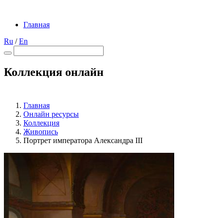
Главная
Ru
/
En
Коллекция онлайн
Главная
Онлайн ресурсы
Коллекция
Живопись
Портрет императора Александра III