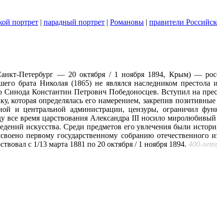
кой портрет
|
парадный портрет
|
Романовы
|
правители Российск
 Санкт-Петербург — 20 октября / 1 ноября 1894, Крым) — ро
его брата Николая (1865) не являлся наследником престола и
о Синода Константин Петрович Победоносцев. Вступил на престо
, которая определялась его намерением, закрепив позитивные 
ной и центральной администрации, цензуры, ограничил фун
у все время царствования Александра III носило миролюбивый х
едений искусства. Среди предметов его увлечения были истор
рисвоено первому государственному собранию отечественного и
вовал с 1/13 марта 1881 по 20 октября / 1 ноября 1894.
400-лети