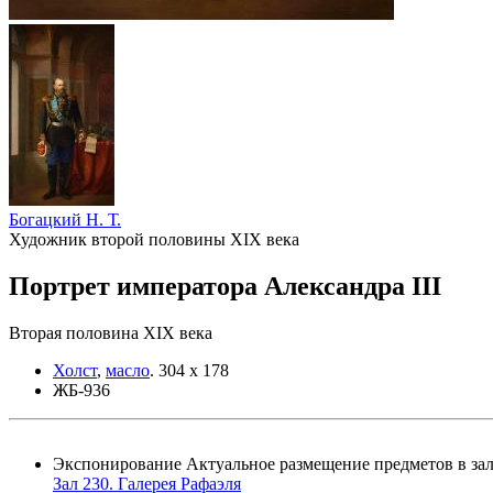
Богацкий Н. Т.
Художник второй половины XIX века
Портрет императора Александра III
Вторая половина XIX века
Холст
,
масло
.
304 х 178
ЖБ-936
Экспонирование
Актуальное размещение предметов в зал
Зал 230. Галерея Рафаэля