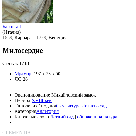
Баратта П.
(Италия)
1659, Каррара – 1729, Венеция
Милосердие
Статуя. 1718
Мрамор
.
197 х 73 х 50
ЛС-26
Экспонирование
Михайловский замок
Период
XVIII век
Типология / подвид
Скульптура Летнего сада
Категория
Аллегория
Ключевые слова
Летний сад
|
обнаженная натура
CLEMENTIA