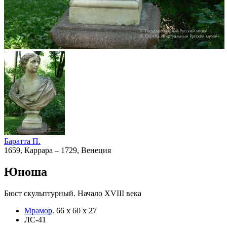
Баратта П.
1659, Каррара – 1729, Венеция
Юноша
Бюст скульптурный. Начало XVIII века
Мрамор
.
66 х 60 х 27
ЛС-41