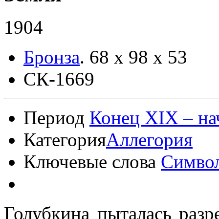
1904
Бронза
.
68 х 98 х 53
СК-1669
Период
Конец XIX – на
Категория
Аллегория
Ключевые слова
Симво
Голубкина пыталась разр