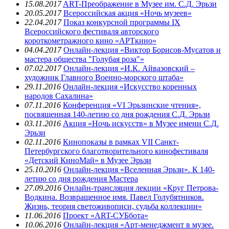
15.08.2017
ART-Преображение в Музее им. С.Д. Эрьзи
20.05.2017
Всероссийская акция «Ночь музеев»
22.04.2017
Показ конкурсной программы IX
Всероссийского фестиваля авторского
короткометражного кино «АРТкино»
04.04.2017
Онлайн-лекция «Виктор Борисов-Мусатов и
мастера общества "Голубая роза"»
07.02.2017
Онлайн-лекция «И.К. Айвазовский –
художник Главного Военно-морского штаба»
29.11.2016
Онлайн-лекция «Искусство коренных
народов Сахалина»
07.11.2016
Конференция «VI Эрьзинские чтения»,
посвященная 140-летию со дня рождения С.Д. Эрьзи
03.11.2016
Акция «Ночь искусств» в Музее имени С.Д.
Эрьзи
02.11.2016
Кинопоказы в рамках VII Санкт-
Петербургского благотворительного кинофестиваля
«Детский КиноМай» в Музее Эрьзи
25.10.2016
Онлайн-лекция «Вселенная Эрьзи». К 140-
летию со дня рождения Мастера
27.09.2016
Онлайн-трансляция лекции «Круг Петрова-
Водкина. Возвращенное имя. Павел Голубятников.
Жизнь, теория светоживописи, судьба коллекции»
11.06.2016
Проект «ART-СУБбота»
10.06.2016
Онлайн-лекция «Арт-менеджмент в музее.