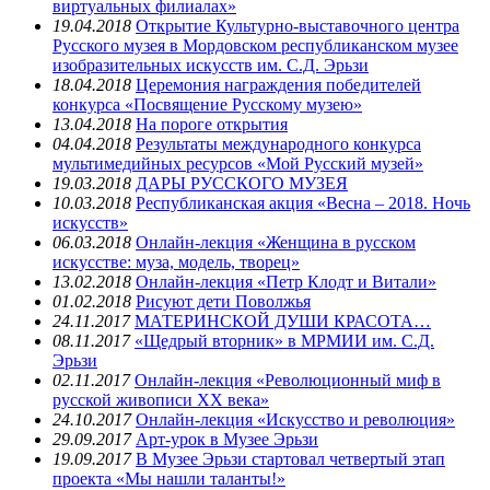
виртуальных филиалах»
19.04.2018
Открытие Культурно-выставочного центра
Русского музея в Мордовском республиканском музее
изобразительных искусств им. С.Д. Эрьзи
18.04.2018
Церемония награждения победителей
конкурса «Посвящение Русскому музею»
13.04.2018
На пороге открытия
04.04.2018
Результаты международного конкурса
мультимедийных ресурсов «Мой Русский музей»
19.03.2018
ДАРЫ РУССКОГО МУЗЕЯ
10.03.2018
Республиканская акция «Весна – 2018. Ночь
искусств»
06.03.2018
Онлайн-лекция «Женщина в русском
искусстве: муза, модель, творец»
13.02.2018
Онлайн-лекция «Петр Клодт и Витали»
01.02.2018
Рисуют дети Поволжья
24.11.2017
МАТЕРИНСКОЙ ДУШИ КРАСОТА…
08.11.2017
«Щедрый вторник» в МРМИИ им. С.Д.
Эрьзи
02.11.2017
Онлайн-лекция «Революционный миф в
русской живописи XX века»
24.10.2017
Онлайн-лекция «Искусство и революция»
29.09.2017
Арт-урок в Музее Эрьзи
19.09.2017
В Музее Эрьзи стартовал четвертый этап
проекта «Мы нашли таланты!»