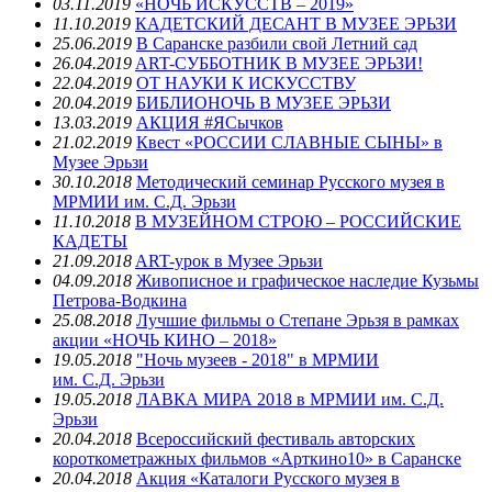
03.11.2019
«НОЧЬ ИСКУССТВ – 2019»
11.10.2019
КАДЕТСКИЙ ДЕСАНТ В МУЗЕЕ ЭРЬЗИ
25.06.2019
В Саранске разбили свой Летний сад
26.04.2019
ART-СУББОТНИК В МУЗЕЕ ЭРЬЗИ!
22.04.2019
ОТ НАУКИ К ИСКУССТВУ
20.04.2019
БИБЛИОНОЧЬ В МУЗЕЕ ЭРЬЗИ
13.03.2019
АКЦИЯ #ЯСычков
21.02.2019
Квест «РОССИИ СЛАВНЫЕ СЫНЫ» в
Музее Эрьзи
30.10.2018
Методический семинар Русского музея в
МРМИИ им. С.Д. Эрьзи
11.10.2018
В МУЗЕЙНОМ СТРОЮ – РОССИЙСКИЕ
КАДЕТЫ
21.09.2018
ART-урок в Музее Эрьзи
04.09.2018
Живописное и графическое наследие Кузьмы
Петрова-Водкина
25.08.2018
Лучшие фильмы о Степане Эрьзя в рамках
акции «НОЧЬ КИНО – 2018»
19.05.2018
"Ночь музеев - 2018" в МРМИИ
им. С.Д. Эрьзи
19.05.2018
ЛАВКА МИРА 2018 в МРМИИ им. С.Д.
Эрьзи
20.04.2018
Всероссийский фестиваль авторских
короткометражных фильмов «Арткино10» в Саранске
20.04.2018
Акция «Каталоги Русского музея в