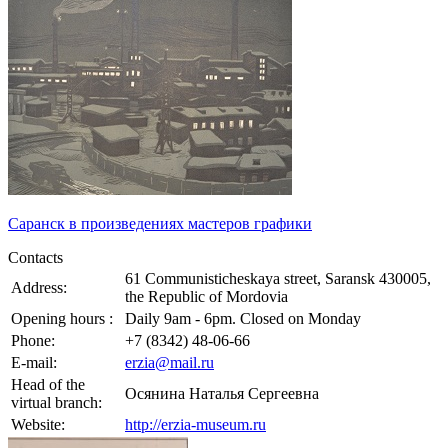
Саранск в произведениях мастеров графики
Contacts
61 Communisticheskaya street, Saransk 430005,
Address:
the Republic of Mordovia
Opening hours :
Daily 9am - 6pm. Closed on Monday
Phone:
+7 (8342) 48-06-66
E-mail:
erzia@mail.ru
Head of the
Осянина Наталья Сергеевна
virtual branch:
Website:
http://erzia-museum.ru