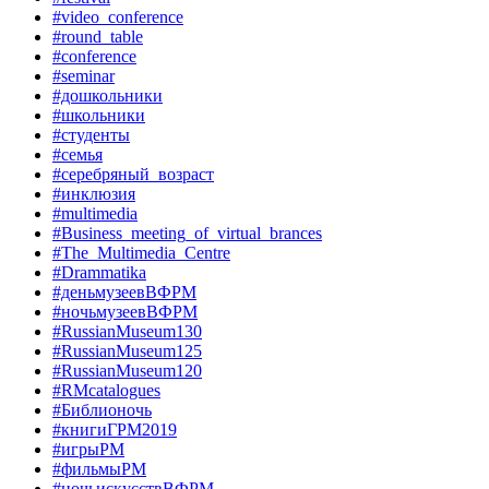
#video_conference
#round_table
#conference
#seminar
#дошкольники
#школьники
#студенты
#семья
#серебряный_возраст
#инклюзия
#multimedia
#Business_meeting_of_virtual_brances
#The_Multimedia_Centre
#Drammatika
#деньмузеевВФРМ
#ночьмузеевВФРМ
#RussianMuseum130
#RussianMuseum125
#RussianMuseum120
#RMcatalogues
#Библионочь
#книгиГРМ2019
#игрыРМ
#фильмыРМ
#ночьискусствВФРМ