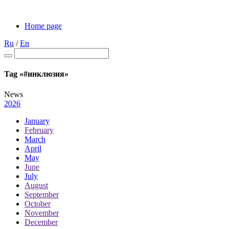
Home page
Ru
/
En
Tag «#инклюзия»
News
2026
January
February
March
April
May
June
July
August
September
October
November
December