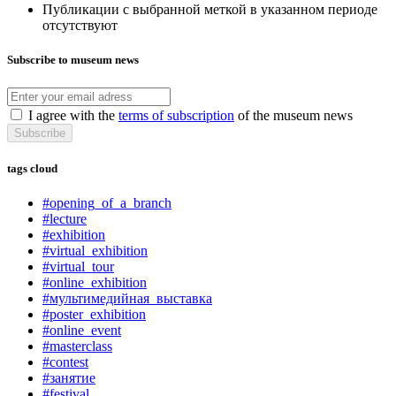
Публикации с выбранной меткой в указанном периоде
отсутствуют
Subscribe to museum news
I agree with the
terms of subscription
of the museum news
Subscribe
tags cloud
#opening_of_a_branch
#lecture
#exhibition
#virtual_exhibition
#virtual_tour
#online_exhibition
#мультимедийная_выставка
#poster_exhibition
#online_event
#masterclass
#contest
#занятие
#festival