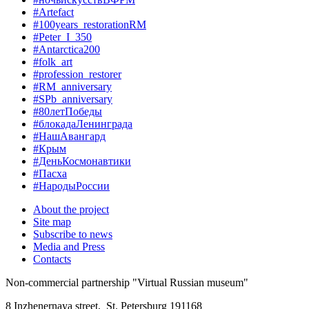
#Artefact
#100years_restorationRM
#Peter_I_350
#Antarctica200
#folk_art
#profession_restorer
#RM_anniversary
#SPb_anniversary
#80летПобеды
#блокадаЛенинграда
#НашАвангард
#Крым
#ДеньКосмонавтики
#Пасха
#НародыРоссии
About the project
Site map
Subscribe to news
Media and Press
Contacts
Non-commercial partnership
"Virtual Russian museum"
8 Inzhenernaya street
,
St. Petersburg 191168