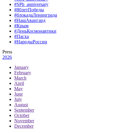
#SPb_anniversary
#80летПобеды
#блокадаЛенинграда
#НашАвангард
#Крым
#ДеньКосмонавтики
#Пасха
#НародыРоссии
Press
2026
January
February
March
April
May
June
July
August
September
October
November
December