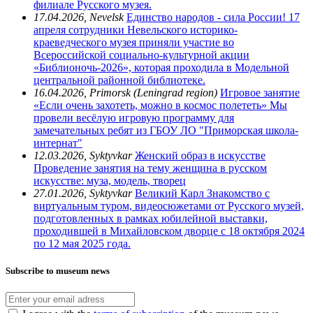
филиале Русского музея.
17.04.2026, Nevelsk
Единство народов - сила России!
17
апреля сотрудники Невельского историко-
краеведческого музея приняли участие во
Всероссийской социально-культурной акции
«Библионочь-2026», которая проходила в Модельной
центральной районной библиотеке.
16.04.2026, Primorsk (Leningrad region)
Игровое занятие
«Если очень захотеть, можно в космос полететь»
Мы
провели весёлую игровую программу для
замечательных ребят из ГБОУ ЛО "Приморская школа-
интернат"
12.03.2026, Syktyvkar
Женский образ в искусстве
Проведение занятия на тему женщина в русском
искусстве: муза, модель, творец
27.01.2026, Syktyvkar
Великий Карл
Знакомство с
виртуальным туром, видеосюжетами от Русского музей,
подготовленных в рамках юбилейной выставки,
проходившей в Михайловском дворце с 18 октября 2024
по 12 мая 2025 года.
Subscribe to museum news