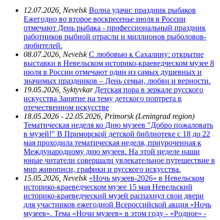
12.07.2026, Nevelsk
Волна удачи: праздник рыбаков
Ежегодно во второе воскресенье июля в России
отмечают День рыбака - профессиональный праздник
работников рыбной отрасли и миллионов рыболовов-
любителей.
08.07.2026, Nevelsk
С любовью к Сахалину: открытие
выставки в Невельском историко-краеведческом музее
8
июля в России отмечают один из самых душевных и
значимых праздников – День семьи, любви и верности.
19.05.2026, Syktyvkar
Детская пора в зеркале русского
искусства
Занятие на тему детского портрета в
отечественном искусстве
18.05.2026 - 22.05.2026, Primorsk (Leningrad region)
Тематическая неделя ко Дню музеев "Добро пожаловать
в музей!"
В Приморской детской библиотеке с 18 до 22
мая проходила тематическая неделя, приуроченная к
Международному дню музеев. На этой неделе наши
юные читатели совершали увлекательное путешествие в
мир живописи, графики и русского искусства.
15.05.2026, Nevelsk
«Ночь музеев-2026» в Невельском
историко-краеведческом музее
15 мая Невельский
историко-краеведческий музей распахнул свои двери
для участников ежегодной Всероссийской акция «Ночь
музеев». Тема «Ночи музеев» в этом году - «Родное» -