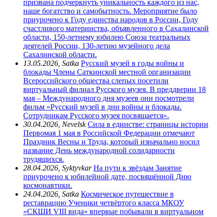
призвана подчеркнуть уникальность каждого из нас,
наше богатство и самобытность. Мероприятие было
приурочено к Году единства народов в России, Году
счастливого материнства, объявленного в Сахалинской
области, 150-летнему юбилею Союза театральных
деятелей России, 130-летию музейного дела
Сахалинской области.
13.05.2026, Satka
Русский музей в годы войны и
блокады
Члены Саткинской местной организации
Всероссийского общества слепых посетили
виртуальный филиал Русского музея. В преддверии 18
мая – Международного дня музеев они посмотрели
фильм «Русский музей в дни войны и блокады.
Сотрудникам Русского музея посвящается».
30.04.2026, Nevelsk
Сила в единстве: страницы истории
Первомая
1 мая в Российской Федерации отмечают
Праздник Весны и Труда, который изначально носил
название День международной солидарности
трудящихся.
28.04.2026, Syktyvkar
На пути к звёздам
Занятие
приурочено к юбилейной дате, посвящённой Дню
космонавтики.
24.04.2026, Satka
Космическое путешествие в
реставрацию
Ученики четвёртого класса МКОУ
«СКШИ VIII вида» впервые побывали в виртуальном