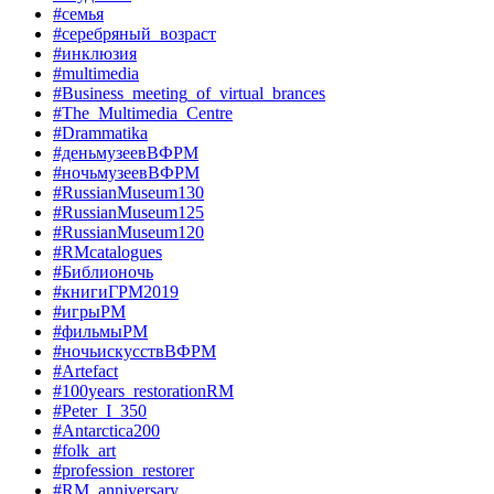
#семья
#серебряный_возраст
#инклюзия
#multimedia
#Business_meeting_of_virtual_brances
#The_Multimedia_Centre
#Drammatika
#деньмузеевВФРМ
#ночьмузеевВФРМ
#RussianMuseum130
#RussianMuseum125
#RussianMuseum120
#RMcatalogues
#Библионочь
#книгиГРМ2019
#игрыРМ
#фильмыРМ
#ночьискусствВФРМ
#Artefact
#100years_restorationRM
#Peter_I_350
#Antarctica200
#folk_art
#profession_restorer
#RM_anniversary