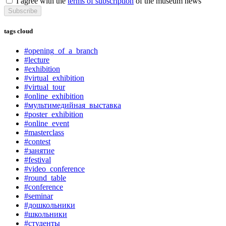
I agree with the
terms of subscription
of the museum news
Subscribe
tags cloud
#opening_of_a_branch
#lecture
#exhibition
#virtual_exhibition
#virtual_tour
#online_exhibition
#мультимедийная_выставка
#poster_exhibition
#online_event
#masterclass
#contest
#занятие
#festival
#video_conference
#round_table
#conference
#seminar
#дошкольники
#школьники
#студенты