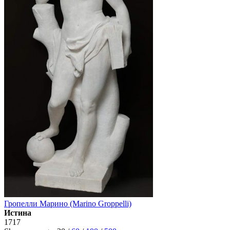
Гропелли Марино (Marino Groppelli)
Истина
1717