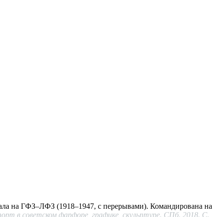
ала на ГФЗ–ЛФЗ (1918–1947, с перерывами). Командирована на
орт в советском фарфоре, графике, скульптуре. СПб. 2018. С.