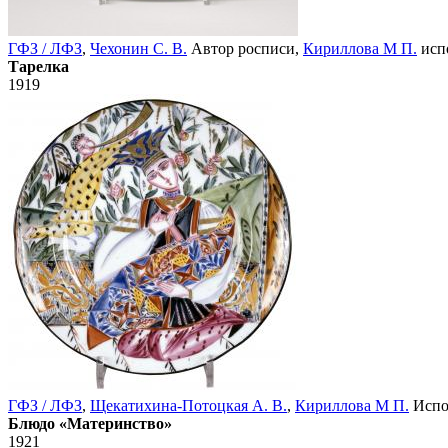
ГФЗ / ЛФЗ
,
Чехонин С. В.
Автор росписи,
Кириллова М П.
исп
Тарелка
1919
ГФЗ / ЛФЗ
,
Щекатихина-Потоцкая А. В.
,
Кириллова М П.
Испо
Блюдо «Материнство»
1921