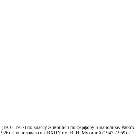
(1910–1917) по классу живописи по фарфору и майолике. Работ
926). Преподавала в ЛВХПУ им. В. И. Мухиной (1947–1959).
Сп