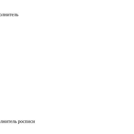
олнитель
лнитель росписи