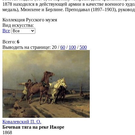
1878 находился в действующей армии в качестве военного худ
медаль), Мюнхене и Берлине. Преподавал (1897–1903), руково
Коллекция Русского музея
Вид искусства:
Все
Всего:
6
Выводить на странице:
20
/
60
/
100
/
500
Ковалевский П. О.
Бечевая тяга на реке Ижоре
1868