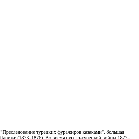
ну "Преследование турецких фуражиров казаками", большая
 Париже (1873–1876). Во время русско-турецкой войны 1877–