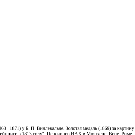
63 –1871) у Б. П. Виллевальде. Золотая медаль (1869) за карти
 Лейпциге в 1813 году". Пенсионер ИАХ в Мюнхене, Вене, Риме,