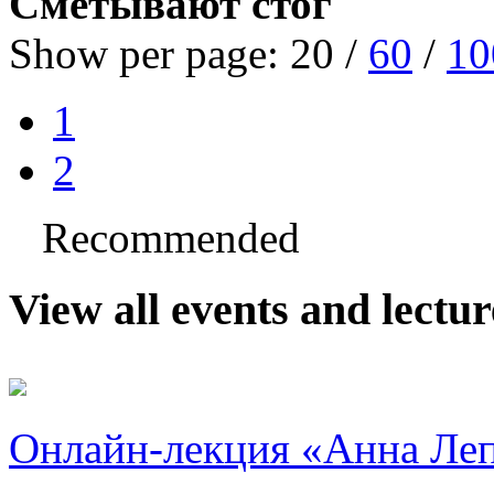
Сметывают стог
Show per page:
20
/
60
/
10
1
2
Recommended
View all events and lectu
Онлайн-лекция «Анна Ле