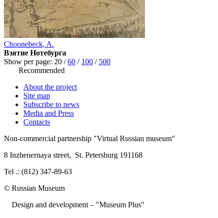
Choonebeck, A.
Взятие Нотебурга
Show per page:
20
/
60
/
100
/
500
Recommended
About the project
Site map
Subscribe to news
Media and Press
Contacts
Non-commercial partnership
"Virtual Russian museum"
8 Inzhenernaya street
,
St. Petersburg 191168
Tel .: (812) 347-89-63
© Russian Museum
Design and development – "Museum Plus"