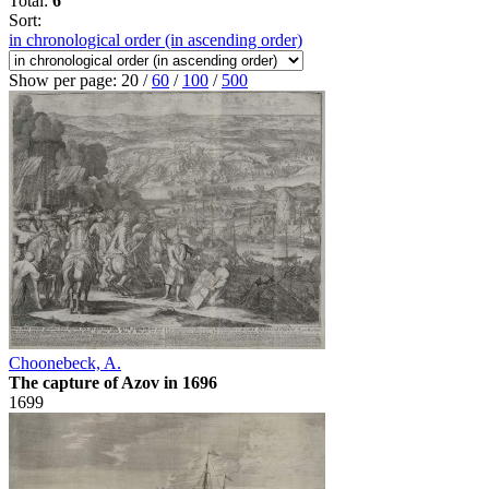
Total:
6
Sort:
in chronological order (in ascending order)
Show per page:
20
/
60
/
100
/
500
Choonebeck, A.
The capture of Azov in 1696
1699